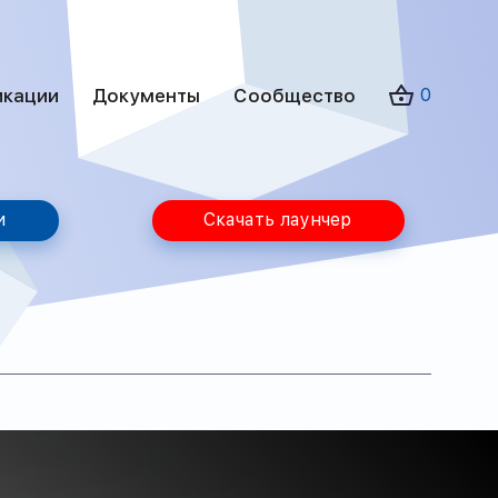
икации
Документы
Сообщество
0
и
Скачать лаунчер