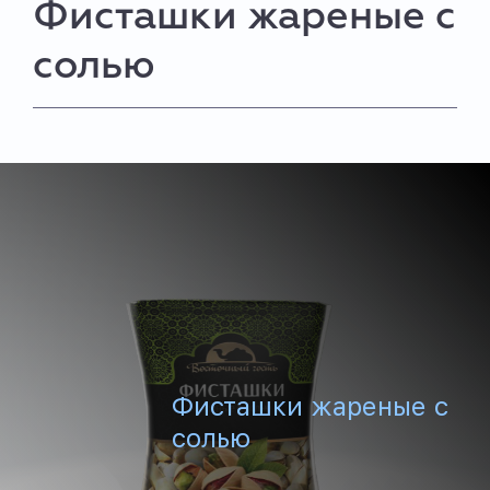
Фисташки жареные с
солью
Фисташки жареные с
солью