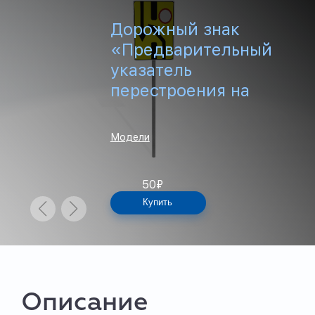
Дорожный знак
«Предварительный
указатель
перестроения на
другую проезжую
часть»
Модели
50
₽
Купить
Описание