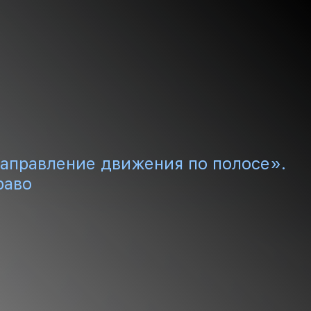
аправление движения по полосе».
раво