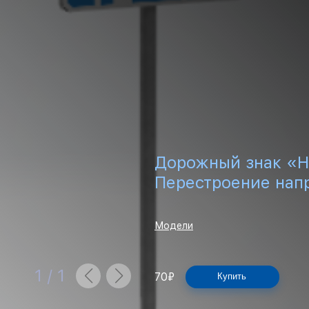
Дорожный знак «Н
Перестроение нап
Модели
1
/
1
70
₽
Купить