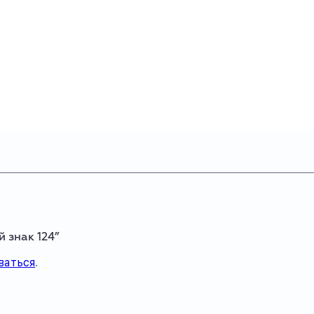
 знак 124”
ваться
.