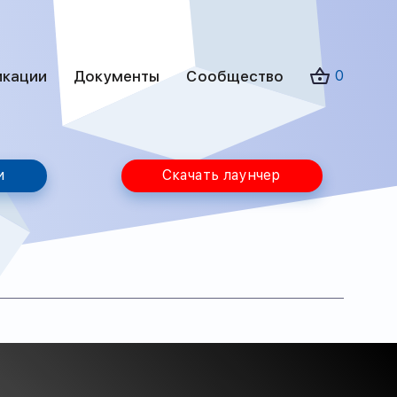
икации
Документы
Сообщество
0
и
Скачать лаунчер