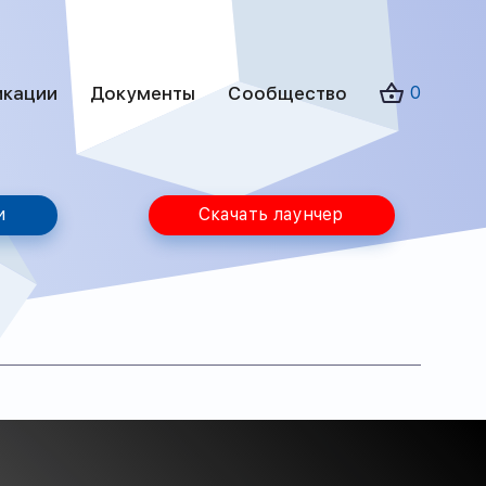
икации
Документы
Сообщество
0
и
Скачать лаунчер