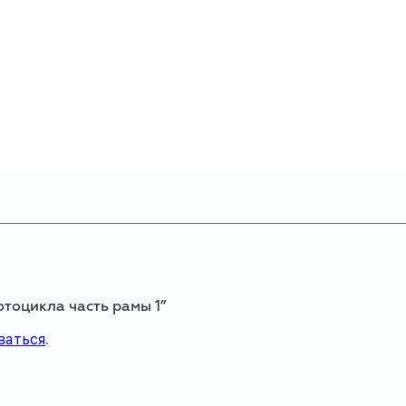
отоцикла часть рамы 1”
ваться
.