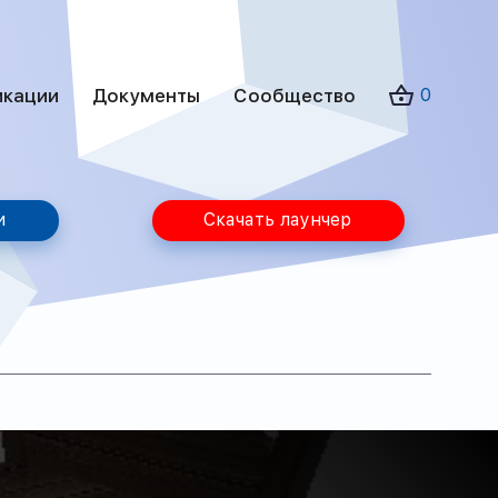
икации
Документы
Сообщество
0
и
Скачать лаунчер