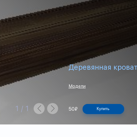
Деревянная кроват
Модели
1
/
1
50
₽
Купить