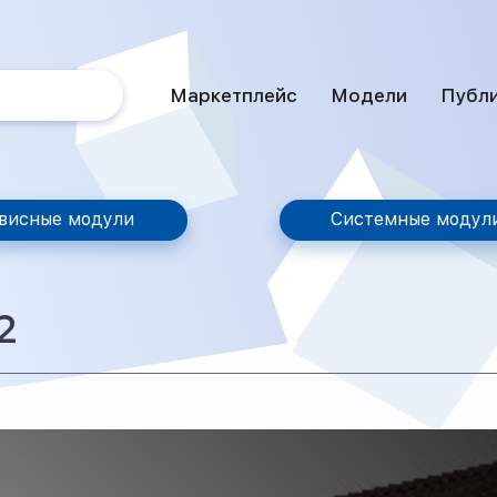
Маркетплейс
Модели
Публ
висные модули
Системные модул
2