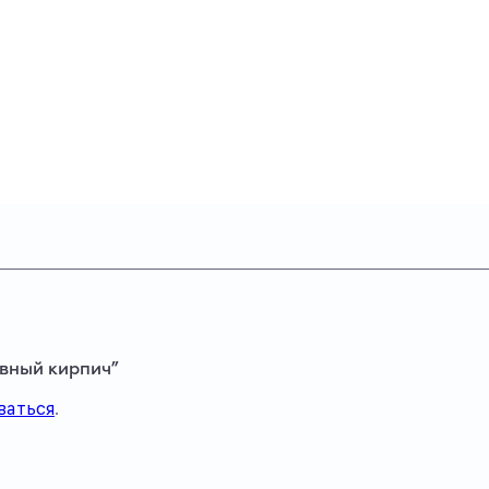
ивный кирпич”
ваться
.