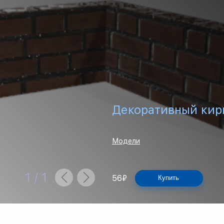
Декоративный кир
Модели
1
/
1
56
₽
Купить