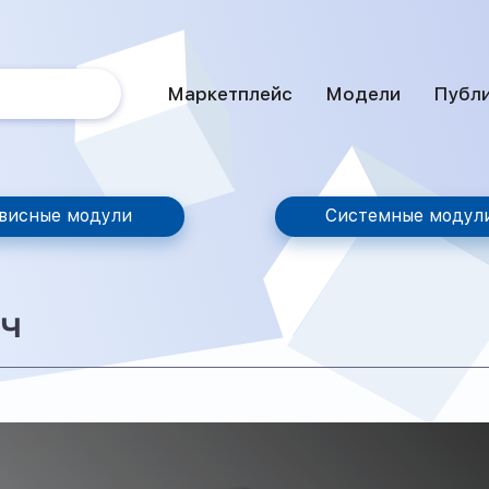
Маркетплейс
Модели
Публ
висные модули
Системные модул
ч