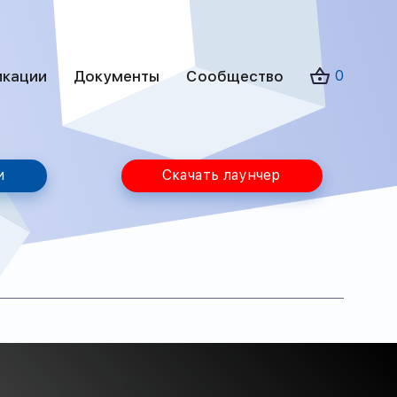
икации
Документы
Сообщество
0
и
Скачать лаунчер