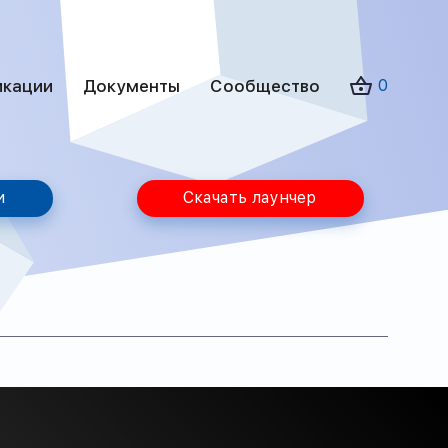
икации
Документы
Сообщество
0
и
Скачать лаунчер