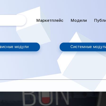
Маркетплейс
Модели
Публ
висные модули
Системные модул