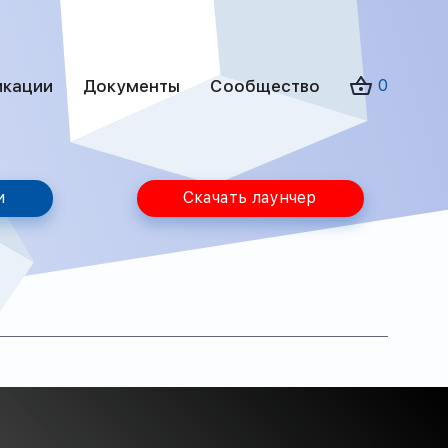
икации
Документы
Сообщество
0
и
Скачать лаунчер