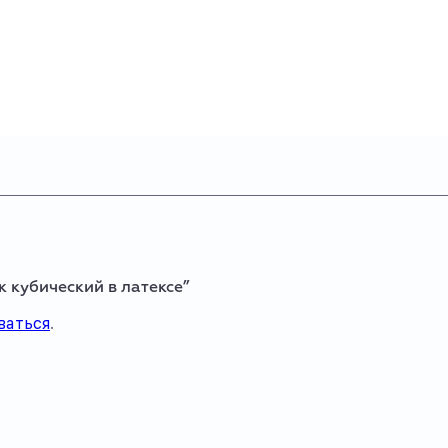
к кубический в латексе”
ваться
.