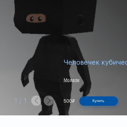
Человечек кубичес
Модели
1
/
1
500
₽
Купить