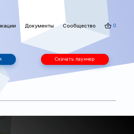
икации
Документы
Сообщество
0
и
Скачать лаунчер