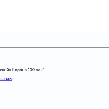
йский» Корона 100 пак”
ваться
.