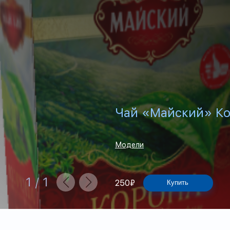
Чай «Майский» Ко
Модели
1
/
1
250
₽
Купить