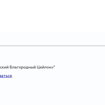
айский Благородный Цейлон»”
ваться
.