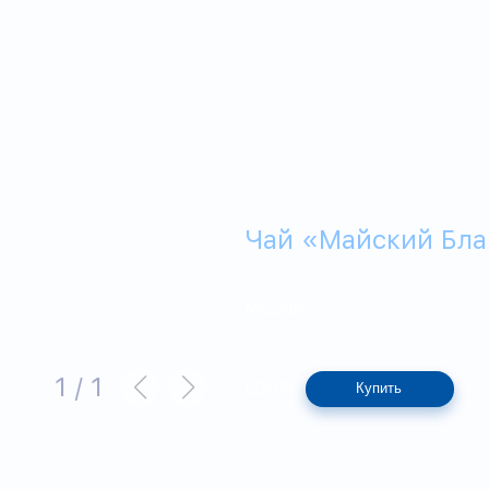
Чай «Майский Бл
Модели
1
/
1
500
₽
Купить