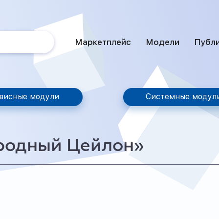
Маркетплейс
Модели
Публ
висные модули
Системные модул
родный Цейлон»