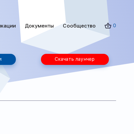
икации
Документы
Сообщество
0
и
Скачать лаунчер