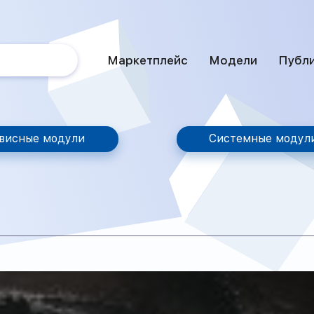
Маркетплейс
Модели
Публ
висные модули
Системные модул