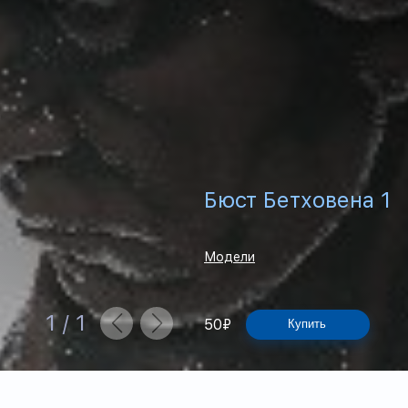
Бюст Бетховена 1
Модели
1
/
1
50
₽
Купить