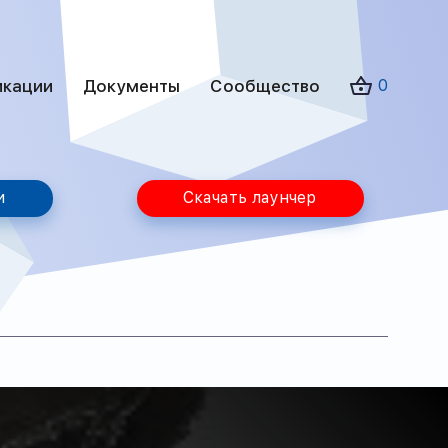
икации
Документы
Сообщество
0
и
Скачать лаунчер