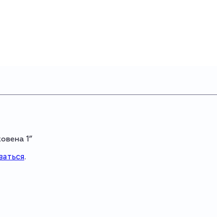
овена 1”
ваться
.