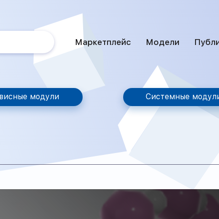
Маркетплейс
Модели
Публ
висные модули
Системные модул