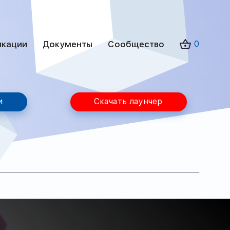
икации
Документы
Сообщество
0
и
Скачать лаунчер