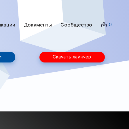
икации
Документы
Сообщество
0
и
Скачать лаунчер