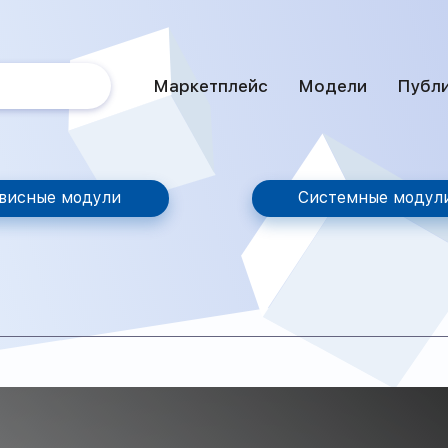
Маркетплейс
Модели
Публ
висные модули
Системные модул