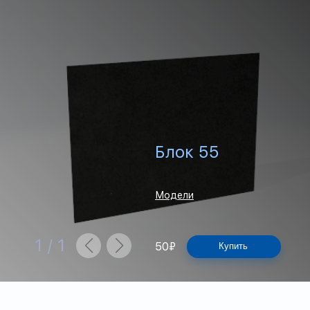
Блок 55
Модели
1
/
1
50
₽
Купить