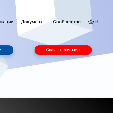
икации
Документы
Сообщество
0
и
Скачать лаунчер