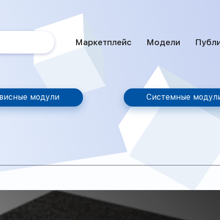
Маркетплейс
Модели
Публ
висные модули
Системные модул