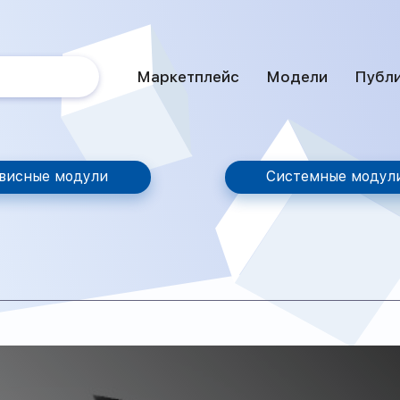
Маркетплейс
Модели
Публ
висные модули
Системные модул