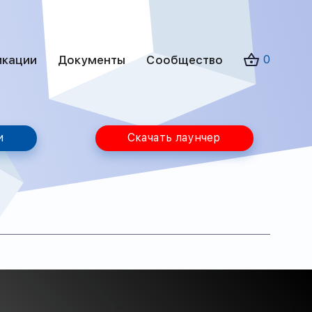
икации
Документы
Сообщество
0
и
Скачать лаунчер