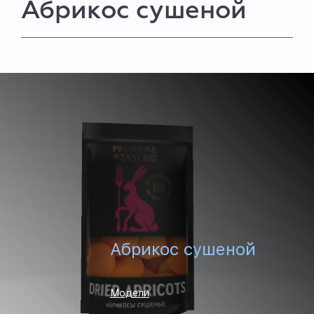
Абрикос сушеной
Абрикос сушеной
Модели