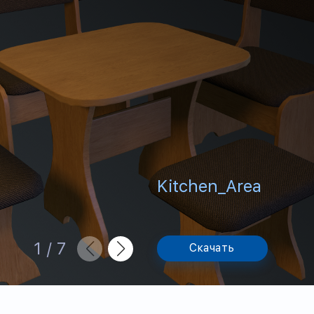
Kitchen_Area
1
/
7
Скачать