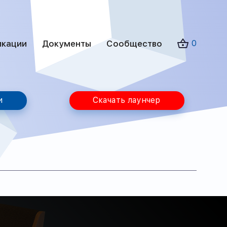
икации
Документы
Сообщество
0
и
Скачать лаунчер