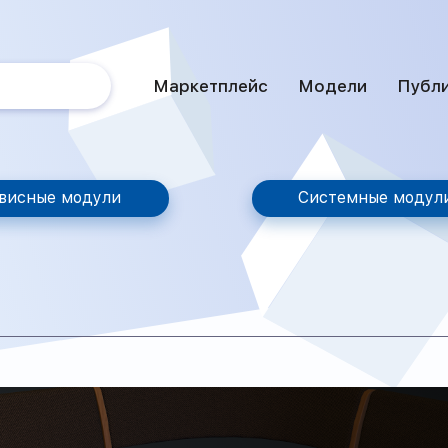
Маркетплейс
Модели
Публ
висные модули
Системные модул