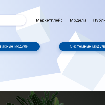
Маркетплейс
Модели
Публ
висные модули
Системные модул