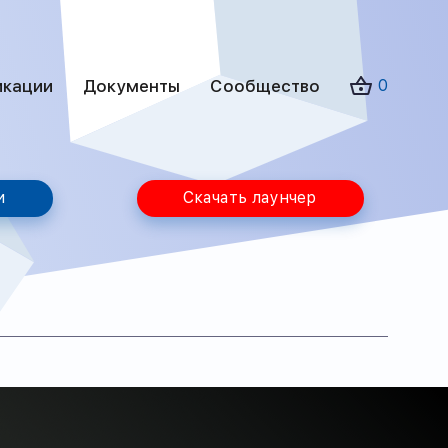
икации
Документы
Сообщество
0
и
Скачать лаунчер